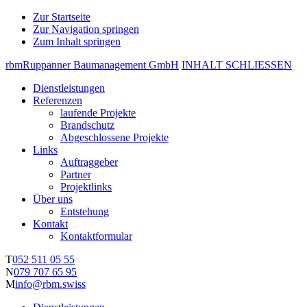
Zur Startseite
Zur Navigation springen
Zum Inhalt springen
rbm
Ruppanner Baumanagement GmbH
INHALT
SCHLIESSEN
Dienstleistungen
Referenzen
laufende Projekte
Brandschutz
Abgeschlossene Projekte
Links
Auftraggeber
Partner
Projektlinks
Über uns
Entstehung
Kontakt
Kontaktformular
T
052 511 05 55
N
079 707 65 95
M
info@rbm.swiss