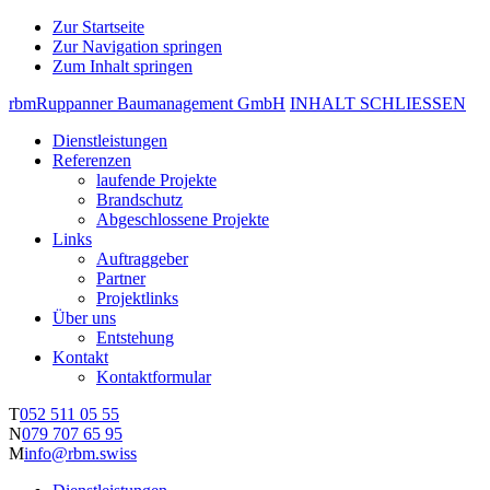
Zur Startseite
Zur Navigation springen
Zum Inhalt springen
rbm
Ruppanner Baumanagement GmbH
INHALT
SCHLIESSEN
Dienstleistungen
Referenzen
laufende Projekte
Brandschutz
Abgeschlossene Projekte
Links
Auftraggeber
Partner
Projektlinks
Über uns
Entstehung
Kontakt
Kontaktformular
T
052 511 05 55
N
079 707 65 95
M
info@rbm.swiss