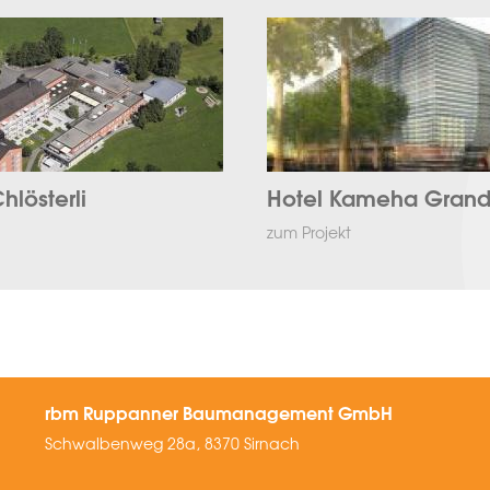
hlösterli
Hotel Kameha Gran
zum Projekt
rbm Ruppanner Baumanagement GmbH
Schwalbenweg 28a, 8370 Sirnach